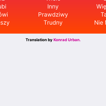
ubi
Inny
Wię
ówi
Prawdziwy
T
yszy
Trudny
Nie
Translation by
Konrad Urban.