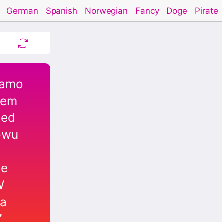
German
Spanish
Norwegian
Fancy
Doge
Pirate
reload
samo
tem
zed
owu
I
le
W
a
Z