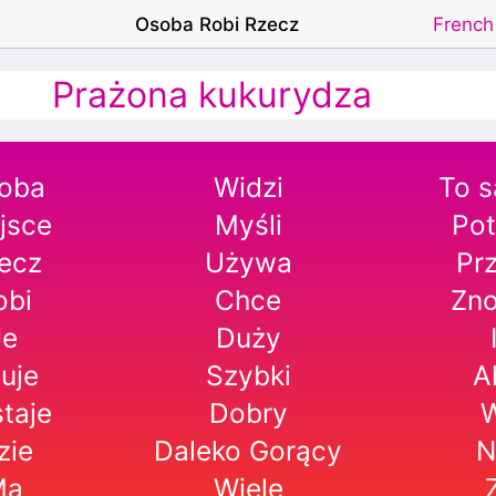
Osoba Robi Rzecz
French
Prażona kukurydza
oba
Widzi
To 
jsce
Myśli
Po
ecz
Używa
Pr
obi
Chce
Zn
Je
Duży
uje
Szybki
A
taje
Dobry
zie
Daleko
Gorący
N
Ma
Wiele