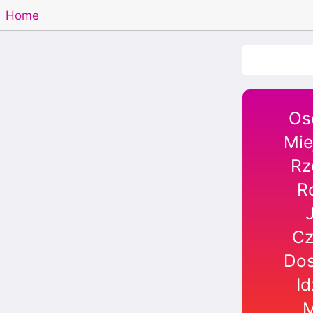
Home
Os
Mie
Rz
R
Cz
Dos
Id