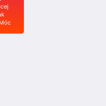
cej
ak
Móc